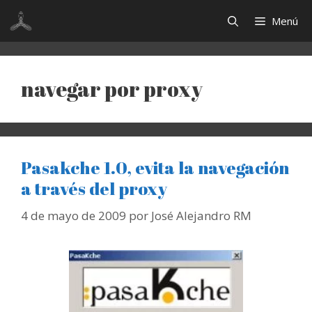
Saltar
Menú
al
contenido
navegar por proxy
Pasakche 1.0, evita la navegación
a través del proxy
4 de mayo de 2009
por
José Alejandro RM