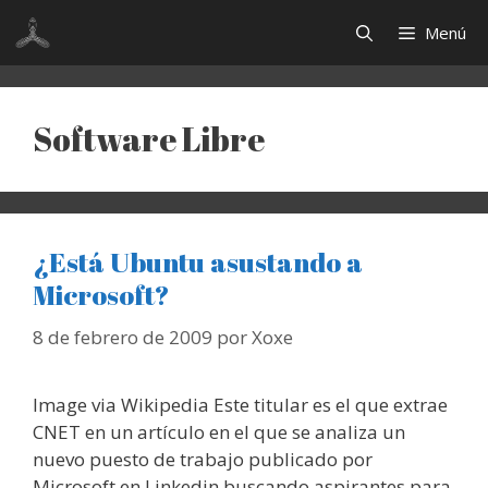
Saltar
Menú
al
contenido
Software Libre
¿Está Ubuntu asustando a
Microsoft?
8 de febrero de 2009
por
Xoxe
Image via Wikipedia Este titular es el que extrae
CNET en un artículo en el que se analiza un
nuevo puesto de trabajo publicado por
Microsoft en Linkedin buscando aspirantes para