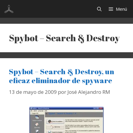
Saltar
Menú
al
contenido
Spybot – Search & Destroy
Spybot – Search & Destroy, un
eficaz eliminador de spyware
13 de mayo de 2009
por
José Alejandro RM