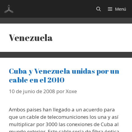
Saltar
Menú
al
contenido
Venezuela
Cuba y Venezuela unidas por un
cable en el 2010
10 de junio de 2008
por
Xoxe
Ambos paises han llegado a un acuerdo para
que un cable de telecomuniciones los una y así
multiplicar por 3000 las conexiones de Cuba al
mundo exterior. Este cable sería de fibra óptica