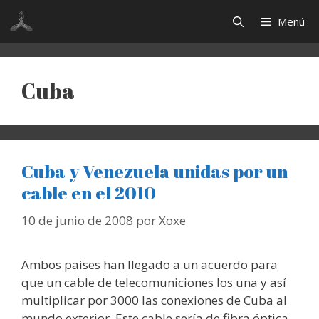
Saltar
Menú
al
contenido
Cuba
Cuba y Venezuela unidas por un
cable en el 2010
10 de junio de 2008
por
Xoxe
Ambos paises han llegado a un acuerdo para
que un cable de telecomuniciones los una y así
multiplicar por 3000 las conexiones de Cuba al
mundo exterior. Este cable sería de fibra óptica