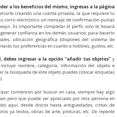
ceder a los beneficios del mismo, ingresas a la página
istrarte creando una cuenta privada, la que requiere tu
a tu corro electrónico un mensaje de confirmación pulsas
uequi. Es importante completar el perfil, solo te llevará
generar confianza en los demás usuarios; para hacerlo
ales, ubicación geográfica (dispones del sistema de
arás tus preferencias en cuanto a hobbies, gustos, etc.
l, debes ingresar a la opción “añadir tus objetos”
y
incluye nombre, categoría, información del objeto e
itar la búsqueda de este objeto puedes colocar etiquetas
).
cipar comiencen por buscar en casa, siempre hay algo
uses pero que puede ser apreciado por otra persona en
ido aquí, desde discos hasta antiguedades, cintas de
ibros ya leidos, obras de arte, pinturas, etc. De repente