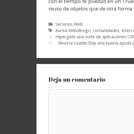
con el tiempo te puedas en un Trueq
reuso de objetos que de otra forma
Categorías
Servicios Web
Etiquetas
Aurea Webdesign
,
comunidades
,
inter
Hipergate una suite de aplicaciones C
Revista LeaderShip una buena ayuda p
Deja un comentario
Comentario