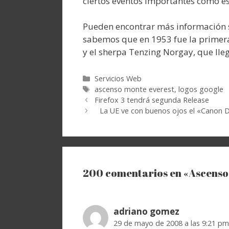
ciertos eventos importantes como es
Pueden encontrar más información 
sabemos que en 1953 fue la primera
y el sherpa Tenzing Norgay, que lleg
Categorías
Servicios Web
Etiquetas
ascenso monte everest
,
logos google
Firefox 3 tendrá segunda Release
La UE ve con buenos ojos el «Canon D
200 comentarios en «Ascenso 
adriano gomez
29 de mayo de 2008 a las 9:21 pm