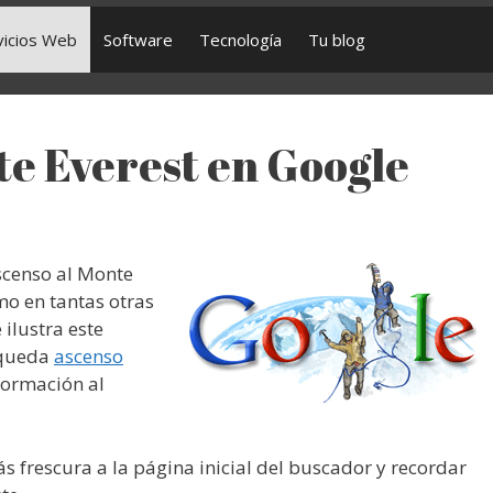
vicios Web
Software
Tecnología
Tu blog
te Everest en Google
censo al Monte
mo en tantas otras
 ilustra este
úsqueda
ascenso
formación al
s frescura a la página inicial del buscador y recordar