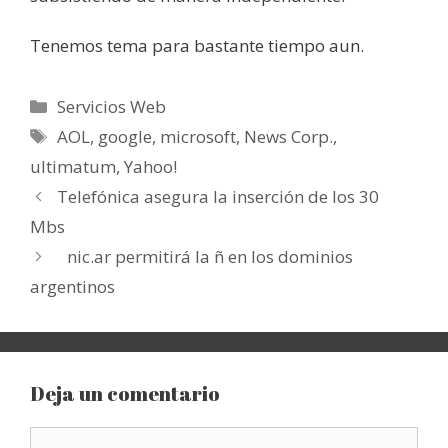
Tenemos tema para bastante tiempo aun.
Categorías
Servicios Web
Etiquetas
AOL
,
google
,
microsoft
,
News Corp.
,
ultimatum
,
Yahoo!
Telefónica asegura la inserción de los 30
Mbs
nic.ar permitirá la ñ en los dominios
argentinos
Deja un comentario
Comentario