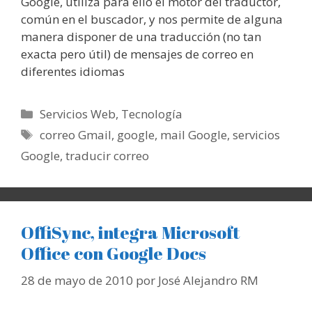
Google, utiliza para ello el motor del traductor,
común en el buscador, y nos permite de alguna
manera disponer de una traducción (no tan
exacta pero útil) de mensajes de correo en
diferentes idiomas
Categorías
Servicios Web
,
Tecnología
Etiquetas
correo Gmail
,
google
,
mail Google
,
servicios
Google
,
traducir correo
OffiSync, integra Microsoft
Office con Google Docs
28 de mayo de 2010
por
José Alejandro RM