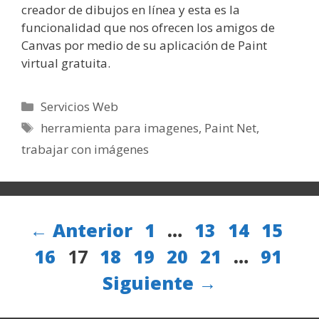
creador de dibujos en línea y esta es la
funcionalidad que nos ofrecen los amigos de
Canvas por medio de su aplicación de Paint
virtual gratuita.
Categorías
Servicios Web
Etiquetas
herramienta para imagenes
,
Paint Net
,
trabajar con imágenes
Página
Página
Página
Págin
Pá
←
Anterior
1
…
13
14
15
Página
Página
Página
Página
Página
Págin
16
17
18
19
20
21
…
91
Siguiente
→