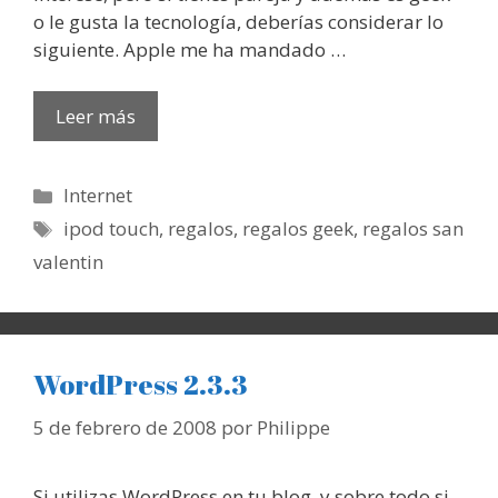
o le gusta la tecnología, deberías considerar lo
siguiente. Apple me ha mandado …
Leer más
Categorías
Internet
Etiquetas
ipod touch
,
regalos
,
regalos geek
,
regalos san
valentin
WordPress 2.3.3
5 de febrero de 2008
por
Philippe
Si utilizas WordPress en tu blog, y sobre todo si