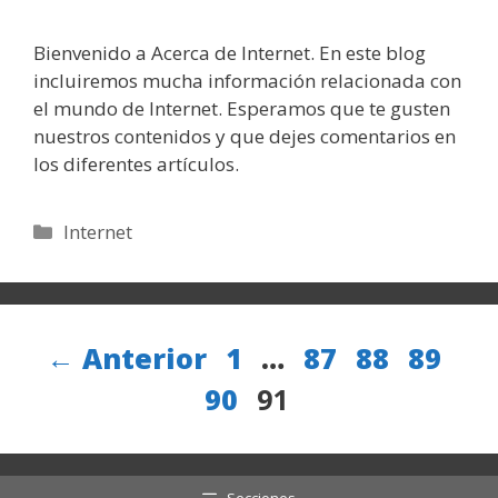
Bienvenido a Acerca de Internet. En este blog
incluiremos mucha información relacionada con
el mundo de Internet. Esperamos que te gusten
nuestros contenidos y que dejes comentarios en
los diferentes artículos.
Categorías
Internet
Página
Página
Página
Págin
Pá
←
Anterior
1
…
87
88
89
Página
90
91
Secciones