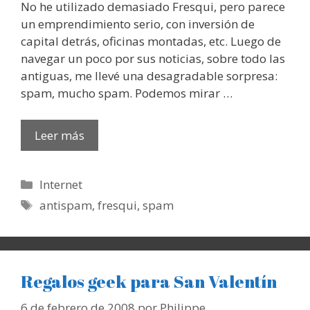
No he utilizado demasiado Fresqui, pero parece
un emprendimiento serio, con inversión de
capital detrás, oficinas montadas, etc. Luego de
navegar un poco por sus noticias, sobre todo las
antiguas, me llevé una desagradable sorpresa:
spam, mucho spam. Podemos mirar …
Leer más
Categorías
Internet
Etiquetas
antispam
,
fresqui
,
spam
Regalos geek para San Valentín
6 de febrero de 2008
por
Philippe