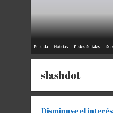
Saltar
al
contenido
Portada
Noticias
Redes Sociales
Ser
slashdot
Disminuye el interés