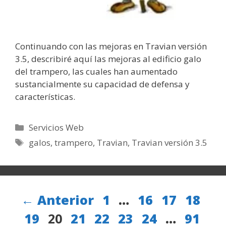
Continuando con las mejoras en Travian versión
3.5, describiré aquí las mejoras al edificio galo
del trampero, las cuales han aumentado
sustancialmente su capacidad de defensa y
características.
Categorías
Servicios Web
Etiquetas
galos
,
trampero
,
Travian
,
Travian versión 3.5
Página
Página
Página
Págin
Pá
←
Anterior
1
…
16
17
18
Página
Página
Página
Página
Página
Págin
19
20
21
22
23
24
…
91