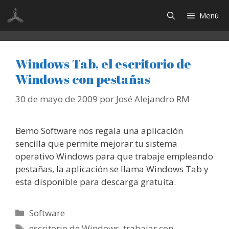
Saltar
Menú
al
contenido
Windows Tab, el escritorio de
Windows con pestañas
30 de mayo de 2009
por
José Alejandro RM
Bemo Software nos regala una aplicación
sencilla que permite mejorar tu sistema
operativo Windows para que trabaje empleando
pestañas, la aplicación se llama Windows Tab y
esta disponible para descarga gratuita.
Categorías
Software
Etiquetas
escritorio de Windows
,
trabajar con