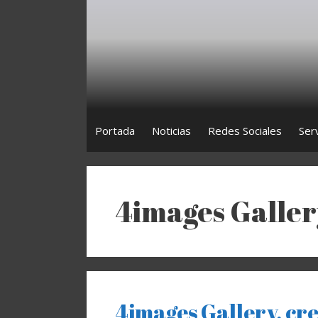
Saltar
al
contenido
Portada
Noticias
Redes Sociales
Ser
4images Galler
4images Gallery, cre