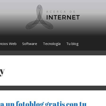
vicios Web
Software
Tecnología
Tu blog
y
a un fotoblog gratis con tu