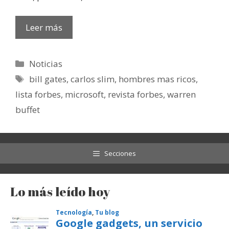
Leer más
Categorías
Noticias
Etiquetas
bill gates
,
carlos slim
,
hombres mas ricos
,
lista forbes
,
microsoft
,
revista forbes
,
warren
buffet
Secciones
Lo más leído hoy