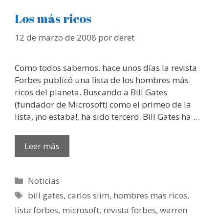
Los más ricos
12 de marzo de 2008
por
deret
Como todos sabemos, hace unos días la revista
Forbes publicó una lista de los hombres más
ricos del planeta. Buscando a Bill Gates
(fundador de Microsoft) como el primeo de la
lista, ¡no estaba!, ha sido tercero. Bill Gates ha …
Leer más
Categorías
Noticias
Etiquetas
bill gates
,
carlos slim
,
hombres mas ricos
,
lista forbes
,
microsoft
,
revista forbes
,
warren