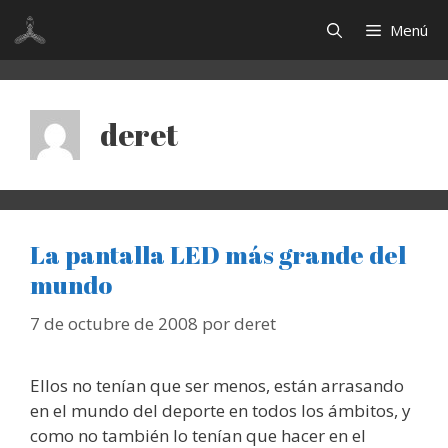
Saltar
Menú
al
contenido
deret
La pantalla LED más grande del
mundo
7 de octubre de 2008
por
deret
Ellos no tenían que ser menos, están arrasando
en el mundo del deporte en todos los ámbitos, y
como no también lo tenían que hacer en el