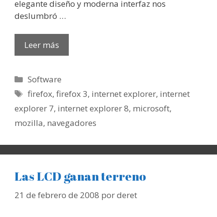
elegante diseño y moderna interfaz nos
deslumbró …
Leer más
Categorías
Software
Etiquetas
firefox
,
firefox 3
,
internet explorer
,
internet
explorer 7
,
internet explorer 8
,
microsoft
,
mozilla
,
navegadores
Las LCD ganan terreno
21 de febrero de 2008
por
deret