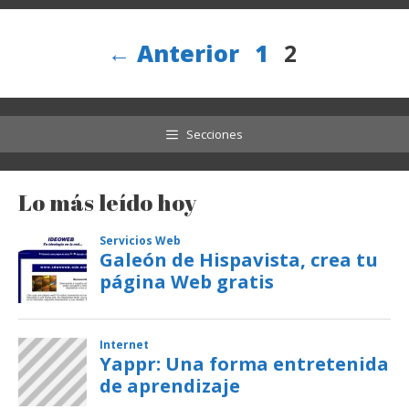
Página
Página
←
Anterior
1
2
Secciones
Lo más leído hoy