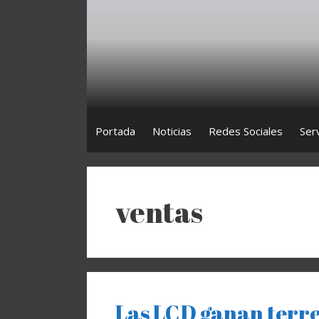
Saltar
al
contenido
Portada
Noticias
Redes Sociales
Ser
ventas
Las LCD ganan terr