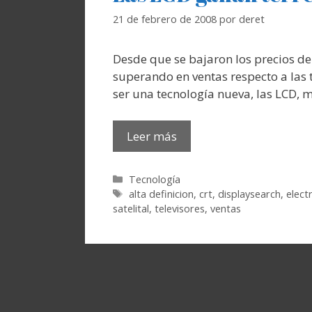
21 de febrero de 2008
por
deret
Desde que se bajaron los precios de 
superando en ventas respecto a las t
ser una tecnología nueva, las LCD, m
Leer más
Categorías
Tecnología
Etiquetas
alta definicion
,
crt
,
displaysearch
,
elect
satelital
,
televisores
,
ventas