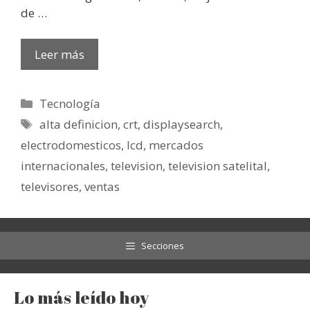
de …
Leer más
Categorías
Tecnología
Etiquetas
alta definicion
,
crt
,
displaysearch
,
electrodomesticos
,
lcd
,
mercados
internacionales
,
television
,
television satelital
,
televisores
,
ventas
Secciones
Lo más leído hoy