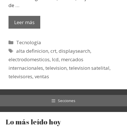
de …
Leer más
Categorías
Tecnología
Etiquetas
alta definicion
,
crt
,
displaysearch
,
electrodomesticos
,
lcd
,
mercados
internacionales
,
television
,
television satelital
,
televisores
,
ventas
Secciones
Lo más leído hoy