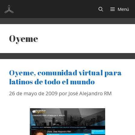
Saltar
Menú
al
contenido
Oyeme
Oyeme, comunidad virtual para
latinos de todo el mundo
26 de mayo de 2009
por
José Alejandro RM