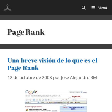
Saltar
Menú
al
contenido
Page Rank
Una breve visión de lo que es el
Page Rank
12 de octubre de 2008
por
José Alejandro RM