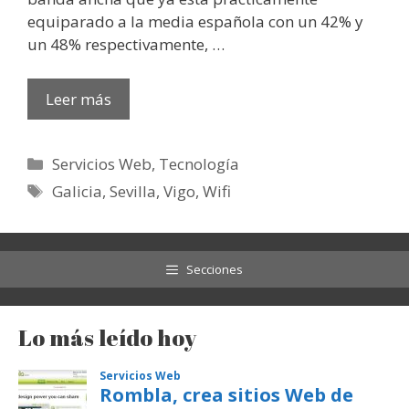
equiparado a la media española con un 42% y
un 48% respectivamente, …
Leer más
Categorías
Servicios Web
,
Tecnología
Etiquetas
Galicia
,
Sevilla
,
Vigo
,
Wifi
Secciones
Lo más leído hoy