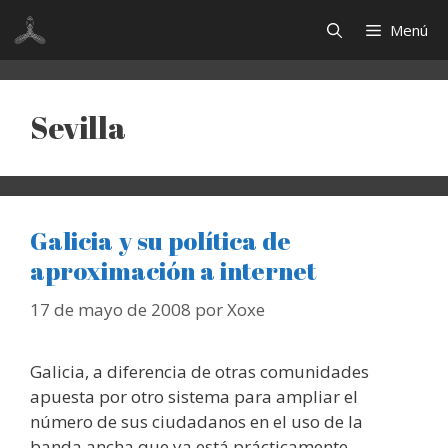
Saltar
Menú
al
contenido
Sevilla
Galicia y su política de
aproximación a internet
17 de mayo de 2008
por
Xoxe
Galicia, a diferencia de otras comunidades
apuesta por otro sistema para ampliar el
número de sus ciudadanos en el uso de la
banda ancha que ya está prácticamente