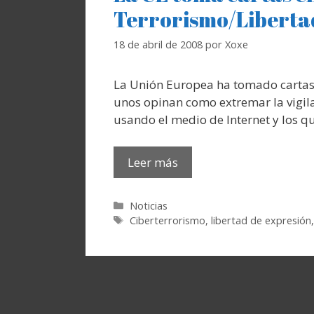
Terrorismo/Liberta
18 de abril de 2008
por
Xoxe
La Unión Europea ha tomado cartas e
unos opinan como extremar la vigila
usando el medio de Internet y los q
Leer más
Categorías
Noticias
Etiquetas
Ciberterrorismo
,
libertad de expresión