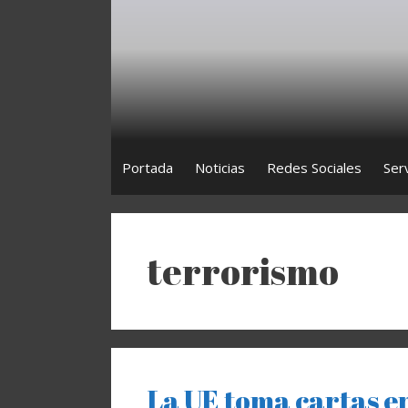
Saltar
al
contenido
Portada
Noticias
Redes Sociales
Ser
terrorismo
La UE toma cartas e