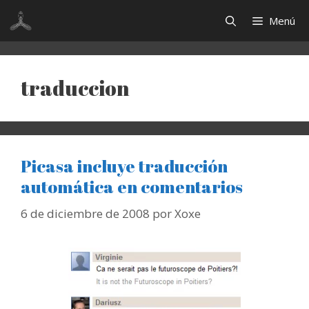
Saltar
Menú
al
contenido
traduccion
Picasa incluye traducción
automática en comentarios
6 de diciembre de 2008
por
Xoxe