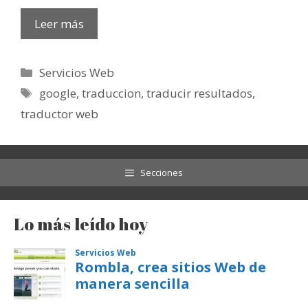
Leer más
Categorías
Servicios Web
Etiquetas
google
,
traduccion
,
traducir resultados
,
traductor web
Secciones
Lo más leído hoy