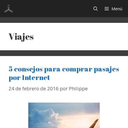
Saltar
Menú
al
contenido
Viajes
5 consejos para comprar pasajes
por Internet
24 de febrero de 2016
por
Philippe