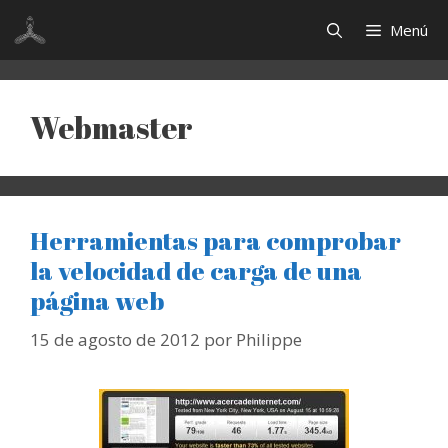
Saltar
Menú
al
contenido
Webmaster
Herramientas para comprobar
la velocidad de carga de una
página web
15 de agosto de 2012
por
Philippe