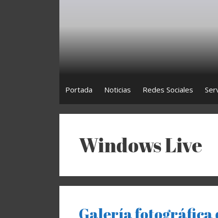
Saltar
al
contenido
Portada
Noticias
Redes Sociales
Ser
Windows Live
Galería fotográfica 