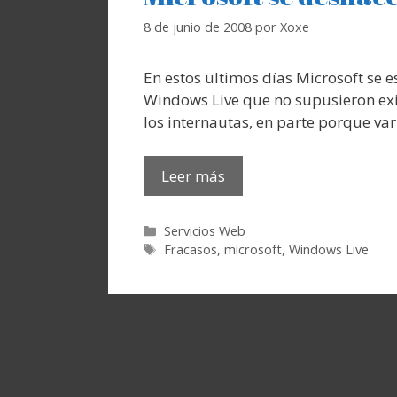
8 de junio de 2008
por
Xoxe
En estos ultimos días Microsoft se 
Windows Live que no supusieron exi
los internautas, en parte porque var
Leer más
Categorías
Servicios Web
Etiquetas
Fracasos
,
microsoft
,
Windows Live