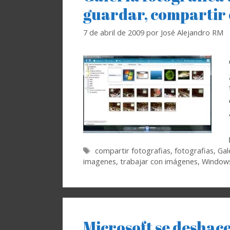
guardar, compartir 
7 de abril de 2009
por
José Alejandro RM
Etiquetas
compartir fotografias
,
fotografias
,
Gal
imagenes
,
trabajar con imágenes
,
Windows
Microsoft se deshace