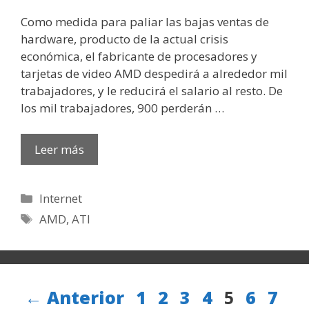
Como medida para paliar las bajas ventas de
hardware, producto de la actual crisis
económica, el fabricante de procesadores y
tarjetas de video AMD despedirá a alrededor mil
trabajadores, y le reducirá el salario al resto. De
los mil trabajadores, 900 perderán …
Leer más
Categorías
Internet
Etiquetas
AMD
,
ATI
Página
Página
Página
Página
Página
Página
Pági
Pá
←
Anterior
1
2
3
4
5
6
7