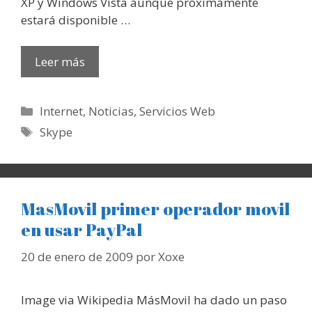
XP y Windows Vista aunque próximamente
estará disponible …
Leer más
Categorías
Internet
,
Noticias
,
Servicios Web
Etiquetas
Skype
MasMovil primer operador movil
en usar PayPal
20 de enero de 2009
por
Xoxe
Image via Wikipedia MásMovil ha dado un paso