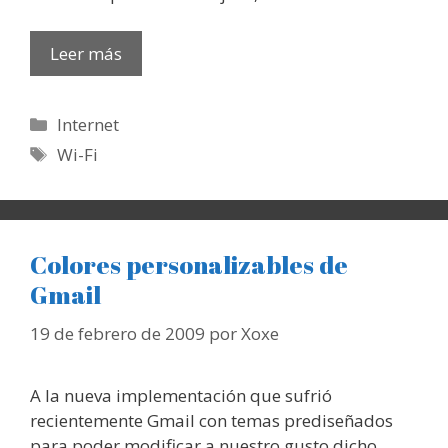
Leer más
Categorías
Internet
Etiquetas
Wi-Fi
Colores personalizables de
Gmail
19 de febrero de 2009
por
Xoxe
A la nueva implementación que sufrió
recientemente Gmail con temas prediseñados
para poder modificar a nuestro gusto dicho