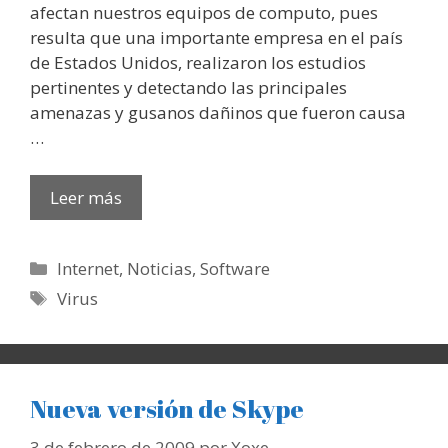
afectan nuestros equipos de computo, pues
resulta que una importante empresa en el país
de Estados Unidos, realizaron los estudios
pertinentes y detectando las principales
amenazas y gusanos dañinos que fueron causa
…
Leer más
Categorías
Internet
,
Noticias
,
Software
Etiquetas
Virus
Nueva versión de Skype
3 de febrero de 2009
por
Xoxe