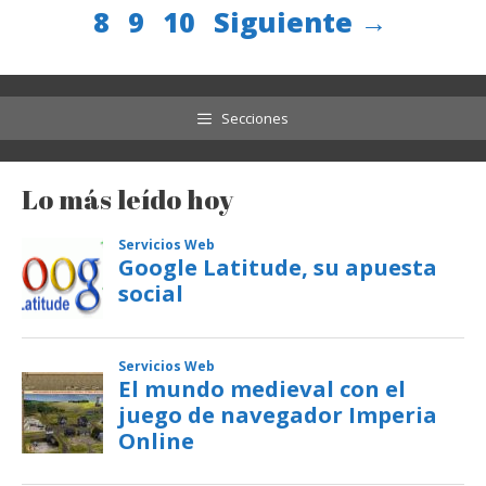
Página
Página
8
9
10
Siguiente
→
Secciones
Lo más leído hoy