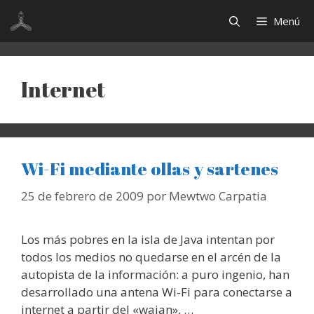
Saltar
Menú
al
contenido
Internet
Wi-Fi mediante ollas y sartenes
25 de febrero de 2009
por
Mewtwo Carpatia
Los más pobres en la isla de Java intentan por
todos los medios no quedarse en el arcén de la
autopista de la información: a puro ingenio, han
desarrollado una antena Wi-Fi para conectarse a
internet a partir del «wajan», …