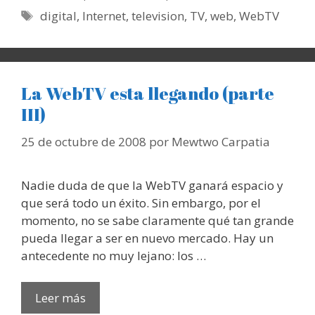
Etiquetas
digital
,
Internet
,
television
,
TV
,
web
,
WebTV
La WebTV esta llegando (parte
III)
25 de octubre de 2008
por
Mewtwo Carpatia
Nadie duda de que la WebTV ganará espacio y
que será todo un éxito. Sin embargo, por el
momento, no se sabe claramente qué tan grande
pueda llegar a ser en nuevo mercado. Hay un
antecedente no muy lejano: los …
Leer más