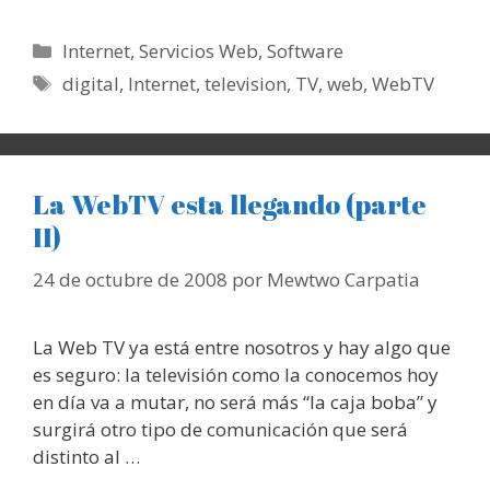
Categorías
Internet
,
Servicios Web
,
Software
Etiquetas
digital
,
Internet
,
television
,
TV
,
web
,
WebTV
La WebTV esta llegando (parte
II)
24 de octubre de 2008
por
Mewtwo Carpatia
La Web TV ya está entre nosotros y hay algo que
es seguro: la televisión como la conocemos hoy
en día va a mutar, no será más “la caja boba” y
surgirá otro tipo de comunicación que será
distinto al …