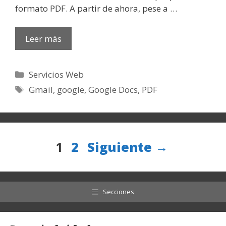
formato PDF. A partir de ahora, pese a …
Leer más
Categorías
Servicios Web
Etiquetas
Gmail
,
google
,
Google Docs
,
PDF
Página
Página
1
2
Siguiente
→
Secciones