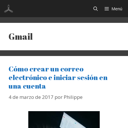
Saltar
Menú
al
contenido
Gmail
Cómo crear un correo
electrónico e iniciar sesión en
una cuenta
4 de marzo de 2017
por
Philippe