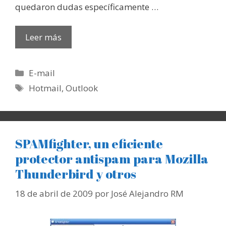
quedaron dudas específicamente …
Leer más
Categorías
E-mail
Etiquetas
Hotmail
,
Outlook
SPAMfighter, un eficiente
protector antispam para Mozilla
Thunderbird y otros
18 de abril de 2009
por
José Alejandro RM