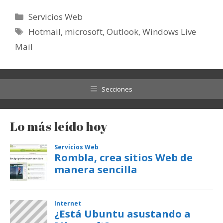
Categorías
Servicios Web
Etiquetas
Hotmail
,
microsoft
,
Outlook
,
Windows Live
Mail
Secciones
Lo más leído hoy