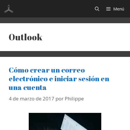
Saltar
Menú
al
contenido
Outlook
Cómo crear un correo
electrónico e iniciar sesión en
una cuenta
4 de marzo de 2017
por
Philippe