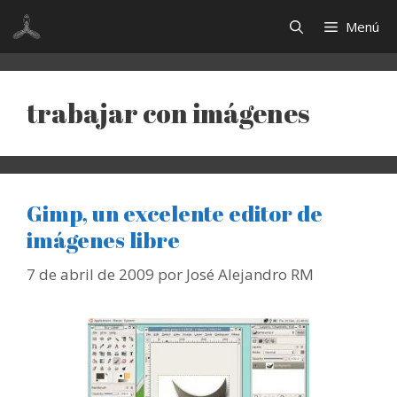
Saltar
Menú
al
contenido
trabajar con imágenes
Gimp, un excelente editor de
imágenes libre
7 de abril de 2009
por
José Alejandro RM