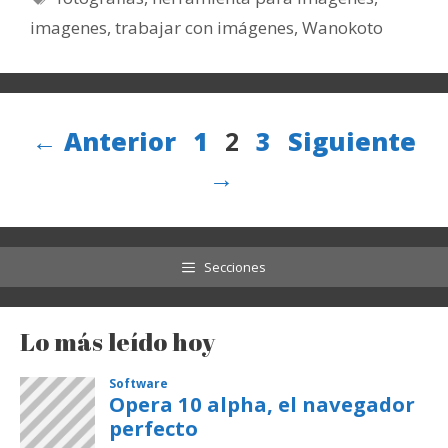
imagenes
,
trabajar con imágenes
,
Wanokoto
Página
Página
Página
←
Anterior
1
2
3
Siguiente
→
Secciones
Lo más leído hoy