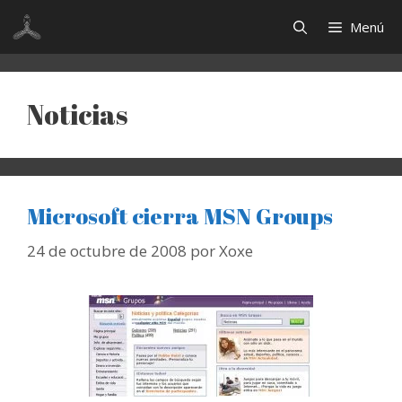
Saltar
Menú
al
contenido
Noticias
Microsoft cierra MSN Groups
24 de octubre de 2008
por
Xoxe