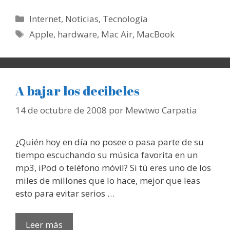
Categorías
Internet
,
Noticias
,
Tecnología
Etiquetas
Apple
,
hardware
,
Mac Air
,
MacBook
A bajar los decibeles
14 de octubre de 2008
por
Mewtwo Carpatia
¿Quién hoy en día no posee o pasa parte de su
tiempo escuchando su música favorita en un
mp3, iPod o teléfono móvil? Si tú eres uno de los
miles de millones que lo hace, mejor que leas
esto para evitar serios …
Leer más