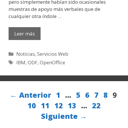
pero simplemente habían sido ocasionales
muestras de apoyo más verbales que de
cualquier otra índole …
Leer más
Categorías
Noticias
,
Servicios Web
Etiquetas
IBM
,
ODF
,
OpenOffice
Página
Página
Página
Página
Págin
Pág
←
Anterior
1
…
5
6
7
8
9
Página
Página
Página
Página
Página
10
11
12
13
…
22
Siguiente
→