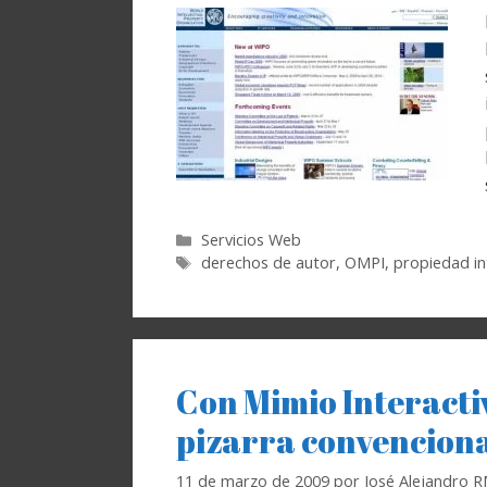
Categorías
Servicios Web
Etiquetas
derechos de autor
,
OMPI
,
propiedad in
Con Mimio Interacti
pizarra convenciona
11 de marzo de 2009
por
José Alejandro 