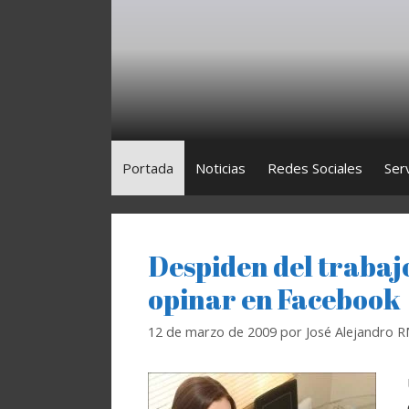
Saltar
al
contenido
Portada
Noticias
Redes Sociales
Ser
Despiden del trabaj
opinar en Facebook
12 de marzo de 2009
por
José Alejandro 