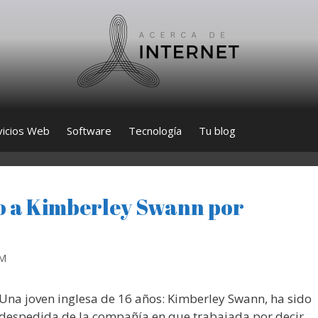
vicios Web
Software
Tecnología
Tu blog
o a Kimberley Swann por
RM
Una joven inglesa de 16 años: Kimberley Swann, ha sido
despedida de la compañía en que trabajada por decir