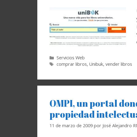
Categorías
Servicios Web
Etiquetas
comprar libros
,
Unibuk
,
vender libros
OMPI, un portal don
propiedad intelectua
11 de marzo de 2009
por
José Alejandro 