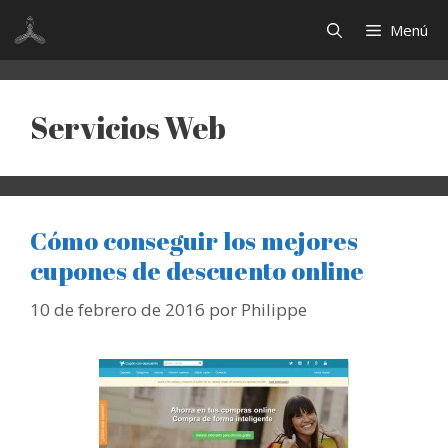
Saltar
Menú
al
contenido
Servicios Web
Cómo conseguir los mejores
cupones de descuento online
10 de febrero de 2016
por
Philippe