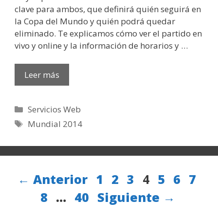
clave para ambos, que definirá quién seguirá en
la Copa del Mundo y quién podrá quedar
eliminado. Te explicamos cómo ver el partido en
vivo y online y la información de horarios y …
Leer más
Categorías
Servicios Web
Etiquetas
Mundial 2014
Página
Página
Página
Página
Página
Página
Pági
Pá
←
Anterior
1
2
3
4
5
6
7
Página
8
…
40
Siguiente
→