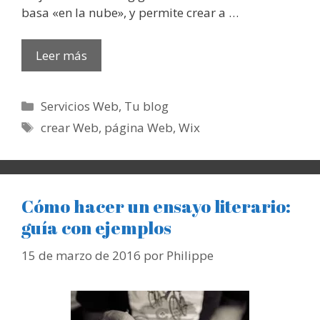
basa «en la nube», y permite crear a …
Leer más
Categorías
Servicios Web
,
Tu blog
Etiquetas
crear Web
,
página Web
,
Wix
Cómo hacer un ensayo literario:
guía con ejemplos
15 de marzo de 2016
por
Philippe