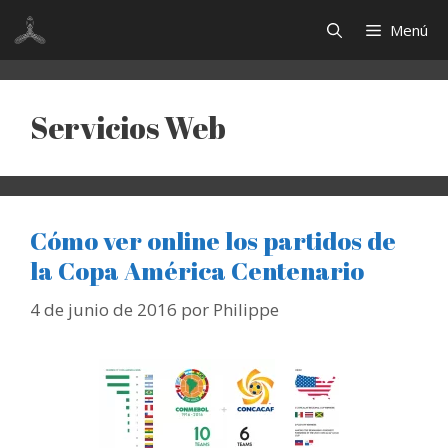
Saltar
Menú
al
contenido
Servicios Web
Cómo ver online los partidos de
la Copa América Centenario
4 de junio de 2016
por
Philippe