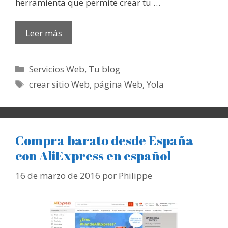
herramienta que permite crear tu …
Leer más
Categorías
Servicios Web
,
Tu blog
Etiquetas
crear sitio Web
,
página Web
,
Yola
Compra barato desde España
con AliExpress en español
16 de marzo de 2016
por
Philippe