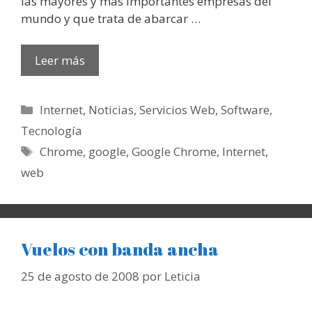
las mayores y más importantes empresas del
mundo y que trata de abarcar …
Leer más
Categorías
Internet
,
Noticias
,
Servicios Web
,
Software
,
Tecnología
Etiquetas
Chrome
,
google
,
Google Chrome
,
Internet
,
web
Vuelos con banda ancha
25 de agosto de 2008
por
Leticia