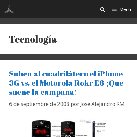
Saltar
Menú
al
contenido
Tecnología
Suben al cuadrilátero el iPhone
3G vs. el Motorola Rokr E8 ¡Que
suene la campana!
6 de septiembre de 2008
por
José Alejandro RM