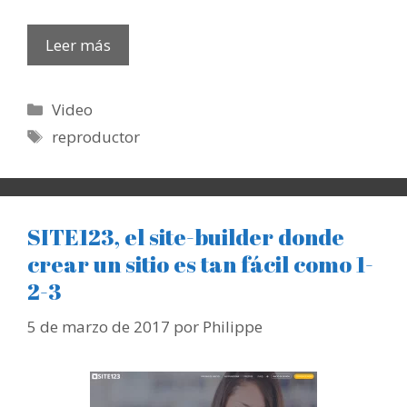
Leer más
Categorías
Video
Etiquetas
reproductor
SITE123, el site-builder donde
crear un sitio es tan fácil como 1-
2-3
5 de marzo de 2017
por
Philippe