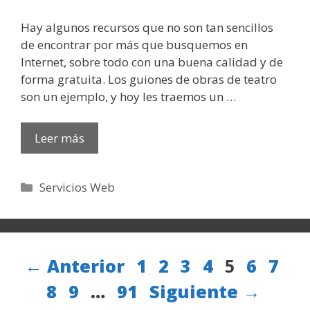
Hay algunos recursos que no son tan sencillos
de encontrar por más que busquemos en
Internet, sobre todo con una buena calidad y de
forma gratuita. Los guiones de obras de teatro
son un ejemplo, y hoy les traemos un …
Leer más
Categorías
Servicios Web
Página
Página
Página
Página
Página
Página
Pági
Pá
←
Anterior
1
2
3
4
5
6
7
Página
Página
8
9
…
91
Siguiente
→