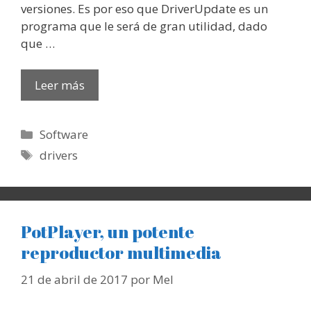
versiones. Es por eso que DriverUpdate es un
programa que le será de gran utilidad, dado
que …
Leer más
Categorías
Software
Etiquetas
drivers
PotPlayer, un potente
reproductor multimedia
21 de abril de 2017
por
Mel