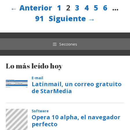
Página
Página
Página
Página
Página
Página
←
Anterior
1
2
3
4
5
6
…
Página
91
Siguiente
→
Secciones
Lo más leído hoy