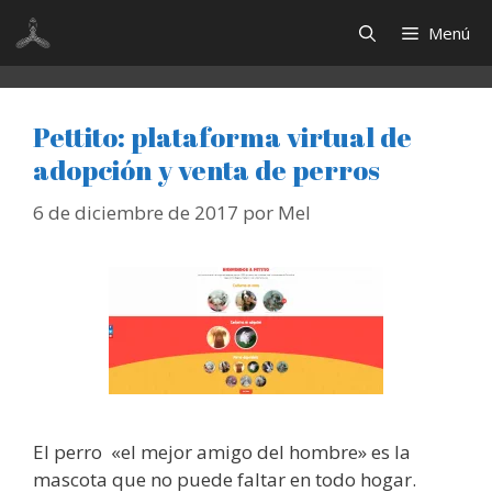
Saltar
Menú
al
contenido
Pettito: plataforma virtual de
adopción y venta de perros
6 de diciembre de 2017
por
Mel
El perro «el mejor amigo del hombre» es la
mascota que no puede faltar en todo hogar.