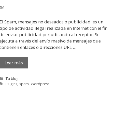
 RM
El Spam, mensajes no deseados o publicidad, es un
tipo de actividad ilegal realizada en Internet con el fin
de enviar publicidad perjudicando al receptor. Se
ejecuta a través del envío masivo de mensajes que
contienen enlaces o direcciones URL …
Leer más
Categorías
Tu blog
Etiquetas
Plugins
,
spam
,
Wordpress