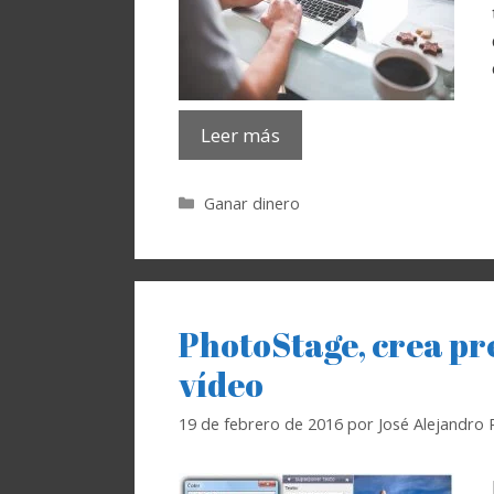
Leer más
Categorías
Ganar dinero
PhotoStage, crea pr
vídeo
19 de febrero de 2016
por
José Alejandro