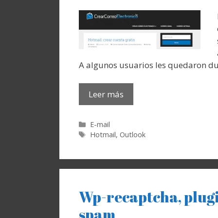
A algunos usuarios les quedaron d
Leer más
Categorías
E-mail
Etiquetas
Hotmail
,
Outlook
Wp-recaptcha, plug
spam