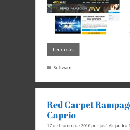
Leer más
Categorías
Software
Red Carpet Rampage
Caprio
17 de febrero de 2016
por
José Alejandro