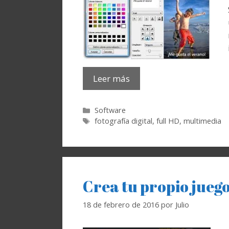
Leer más
Categorías
Software
Etiquetas
fotografía digital
,
full HD
,
multimedia
Crea tu propio jue
18 de febrero de 2016
por
Julio