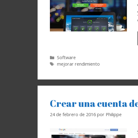
Categorías
Software
Etiquetas
mejorar rendimiento
Crear una cuenta de
24 de febrero de 2016
por
Philippe