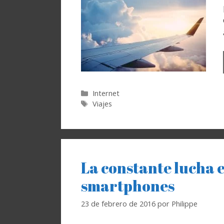
Categorías
Internet
Etiquetas
Viajes
La constante lucha 
smartphones
23 de febrero de 2016
por
Philippe