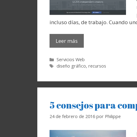
incluso días, de trabajo. Cuando un
Leer más
Categorías
Servicios Web
Etiquetas
diseño gráfico
,
recursos
5 consejos para com
24 de febrero de 2016
por
Philippe