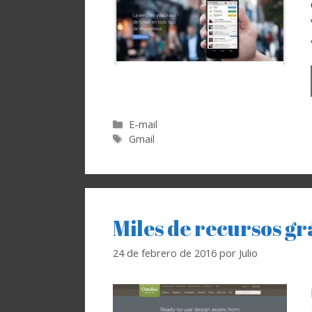
Categorías
E-mail
Etiquetas
Gmail
Miles de recursos gr
24 de febrero de 2016
por
Julio