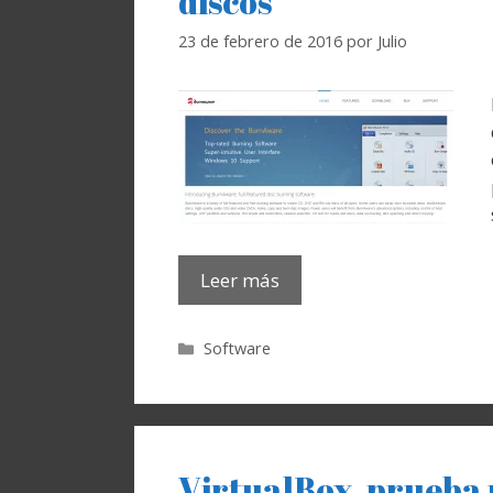
discos
23 de febrero de 2016
por
Julio
Leer más
Categorías
Software
VirtualBox, prueba 