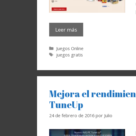
Leer más
Categorías
Juegos Online
Etiquetas
juegos gratis
Mejora el rendimie
TuneUp
24 de febrero de 2016
por
Julio